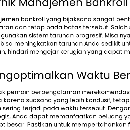
nik Manajemen Bankroll 
emen bankroll yang bijaksana sangat pent
ran dan tetap pada batas tersebut. Salah 
unakan sistem taruhan progresif. Misalnya
bisa meningkatkan taruhan Anda sedikit u
, hindari mengejar kerugian yang dapat m
ngoptimalkan Waktu Ber
k pemain berpengalaman merekomendasika
 karena suasana yang lebih kondusif, teta
 sering terjadi pada waktu tersebut. Deng
egis, Anda dapat memanfaatkan peluang ya
ot besar. Pastikan untuk mempertahankan