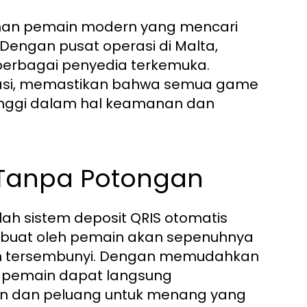
uhan pemain modern yang mencari
Dengan pusat operasi di Malta,
 berbagai penyedia terkemuka.
vasi, memastikan bahwa semua game
tinggi dalam hal keamanan dan
 Tanpa Potongan
lah sistem deposit QRIS otomatis
 dibuat oleh pemain akan sepenuhnya
in tersembunyi. Dengan memudahkan
, pemain dapat langsung
n dan peluang untuk menang yang