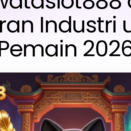
ataslot888 
ran Industri 
Pemain 202