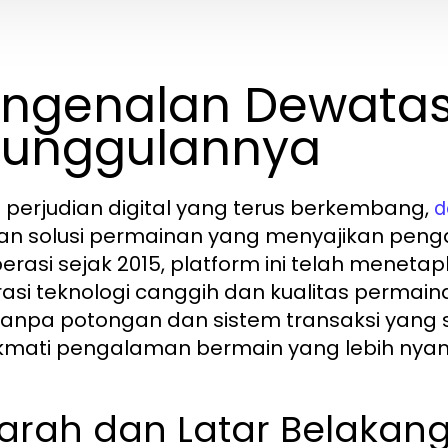
ngenalan Dewatas
eunggulannya
a perjudian digital yang terus berkembang,
d
n solusi permainan yang menyajikan penga
erasi sejak 2015, platform ini telah menet
rasi teknologi canggih dan kualitas permaina
tanpa potongan dan sistem transaksi yang s
kmati pengalaman bermain yang lebih ny
jarah dan Latar Belakan