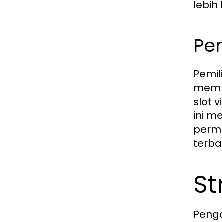
lebih
Pe
Pemil
mempe
slot 
ini m
perma
terbai
St
Penga