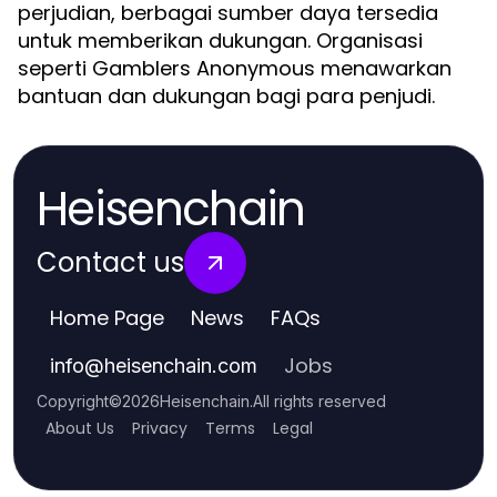
perjudian, berbagai sumber daya tersedia
untuk memberikan dukungan. Organisasi
seperti Gamblers Anonymous menawarkan
bantuan dan dukungan bagi para penjudi.
Heisenchain
Contact us
Home Page
News
FAQs
Jobs
info
@
heisenchain.com
Copyright
©
2026
Heisenchain
.
All rights reserved
About Us
Privacy
Terms
Legal