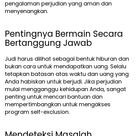
pengalaman perjudian yang aman dan
menyenangkan.
Pentingnya Bermain Secara
Bertanggung Jawab
Judi harus dilihat sebagai bentuk hiburan dan
bukan cara untuk mendapatkan uang. Selalu
tetapkan batasan atas waktu dan uang yang
Anda habiskan untuk berjudi. Jika perjudian
mulai mengganggu kehidupan Anda, sangat
penting untuk mencari bantuan dan
mempertimbangkan untuk mengakses
program self-exclusion.
Mendeteksi Masalah