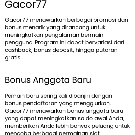
Gacor77
Gacor77 menawarkan berbagai promosi dan
bonus menarik yang dirancang untuk
meningkatkan pengalaman bermain
pengguna. Program ini dapat bervariasi dari
cashback, bonus deposit, hingga putaran
gratis.
Bonus Anggota Baru
Pemain baru sering kali dibanjiri dengan
bonus pendaftaran yang menggiurkan.
Gacor77 menawarkan bonus anggota baru
yang dapat meningkatkan saldo awal Anda,
memberikan Anda lebih banyak peluang untuk
mencoba berbagai permainan slot.