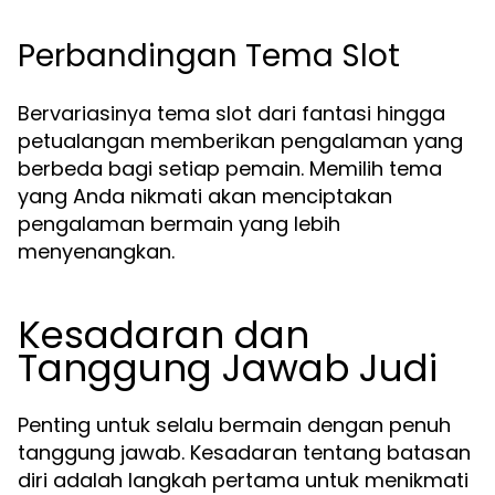
Perbandingan Tema Slot
Bervariasinya tema slot dari fantasi hingga
petualangan memberikan pengalaman yang
berbeda bagi setiap pemain. Memilih tema
yang Anda nikmati akan menciptakan
pengalaman bermain yang lebih
menyenangkan.
Kesadaran dan
Tanggung Jawab Judi
Penting untuk selalu bermain dengan penuh
tanggung jawab. Kesadaran tentang batasan
diri adalah langkah pertama untuk menikmati