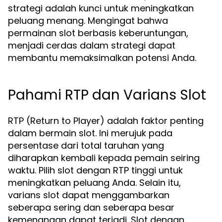
strategi adalah kunci untuk meningkatkan
peluang menang. Mengingat bahwa
permainan slot berbasis keberuntungan,
menjadi cerdas dalam strategi dapat
membantu memaksimalkan potensi Anda.
Pahami RTP dan Varians Slot
RTP (Return to Player) adalah faktor penting
dalam bermain slot. Ini merujuk pada
persentase dari total taruhan yang
diharapkan kembali kepada pemain seiring
waktu. Pilih slot dengan RTP tinggi untuk
meningkatkan peluang Anda. Selain itu,
varians slot dapat menggambarkan
seberapa sering dan seberapa besar
kemenangan dapat terjadi. Slot dengan