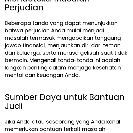
Perjudian
Beberapa tanda yang dapat menunjukkan
bahwa perjudian Anda mulai menjadi
masalah termasuk mengabaikan tanggung
jawab finansial, menjauhkan diri dari teman
dan keluarga, serta merasa gelisah saat tidak
bermain. Mengenali tanda-tanda ini adalah
langkah penting dalam menjaga kesehatan
mental dan keuangan Anda.
Sumber Daya untuk Bantuan
Judi
Jika Anda atau seseorang yang Anda kenal
memerlukan bantuan terkait masalah