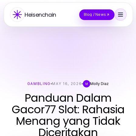
Heisenchain
Blog / News
GAMBLING
MAY 16, 2026
Molly Diaz
M
Panduan Dalam
Gacor77 Slot: Rahasia
Menang yang Tidak
Diceritakan